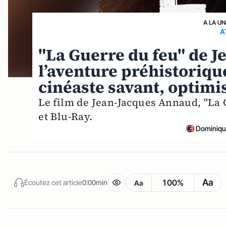
A LA UN
A
"La Guerre du feu" de J
l’aventure préhistoriqu
cinéaste savant, optim
Le film de Jean-Jacques Annaud, "La 
et Blu-Ray.
Dominiqu
Aa
100%
Écoutez cet article
0:00min
Aa