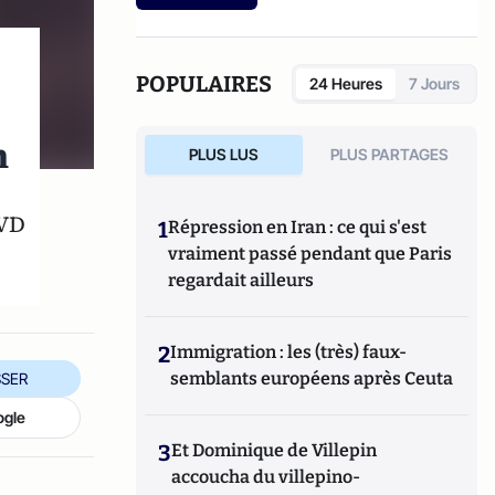
POPULAIRES
24 Heures
7 Jours
n
PLUS LUS
PLUS PARTAGES
DVD
1
Répression en Iran : ce qui s'est
vraiment passé pendant que Paris
regardait ailleurs
2
Immigration : les (très) faux-
semblants européens après Ceuta
SER
ogle
3
Et Dominique de Villepin
accoucha du villepino-