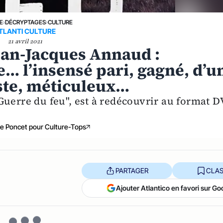
E
›
DÉCRYPTAGES
›
CULTURE
TLANTI CULTURE
21 avril 2021
ean-Jacques Annaud :
e… l’insensé pari, gagné, d’u
iste, méticuleux…
Guerre du feu", est à redécouvrir au format 
e Poncet pour Culture-Tops
PARTAGER
CLAS
Ajouter Atlantico en favori sur Go