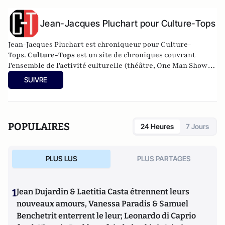
Jean-Jacques Pluchart pour Culture-Tops
Jean-Jacques Pluchart est chroniqueur pour Culture-
Tops.
Culture-Tops
est un site de chroniques couvrant
l'ensemble de l'activité culturelle (théâtre, One Man Shows,
opéras, ballets, spectacles divers, cinéma, expos, livres,
SUIVRE
etc.).
POPULAIRES
24 Heures
7 Jours
PLUS LUS
PLUS PARTAGES
1
Jean Dujardin & Laetitia Casta étrennent leurs
nouveaux amours, Vanessa Paradis & Samuel
Benchetrit enterrent le leur; Leonardo di Caprio