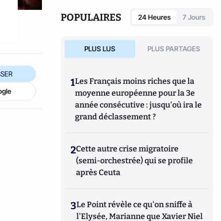
Tops a été créé en novembre 2013 par Jacques
Paugam , journaliste et écrivain, et son fils,
POPULAIRES
24 Heures
7 Jours
Gabriel Lecarpentier-Paugam.
PLUS LUS
PLUS PARTAGES
SER
1
Les Français moins riches que la
ogle
moyenne européenne pour la 3e
année consécutive : jusqu'où ira le
grand déclassement ?
2
Cette autre crise migratoire
(semi-orchestrée) qui se profile
après Ceuta
3
Le Point révèle ce qu'on sniffe à
l'Elysée, Marianne que Xavier Niel