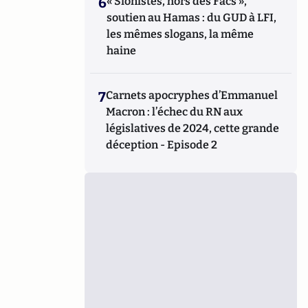
6
« Sionistes, hors des Facs »,
soutien au Hamas : du GUD à LFI,
les mêmes slogans, la même
haine
7
Carnets apocryphes d’Emmanuel
Macron : l’échec du RN aux
législatives de 2024, cette grande
déception - Episode 2