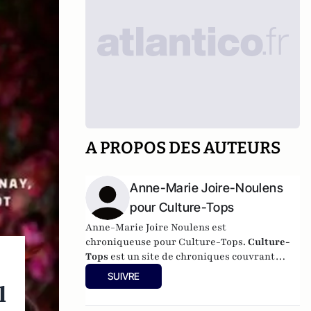
A PROPOS DES AUTEURS
Anne-Marie Joire-Noulens
pour Culture-Tops
Anne-Marie Joire Noulens est
chroniqueuse pour Culture-Tops.
Culture-
Tops
est un site de chroniques couvrant
l'ensemble de l'activité culturelle (théâtre,
SUIVRE
One Man Shows, opéras, ballets, spectacles
l
divers, cinéma, expos, livres, etc.). Culture-