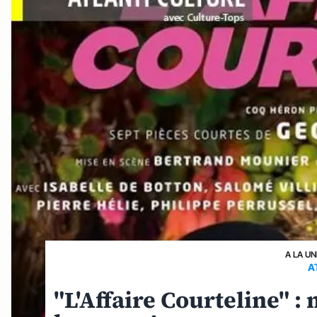
A LA UN
A
"L'Affaire Courteline" : 