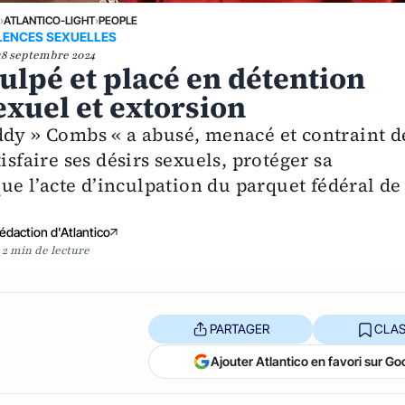
›
ATLANTICO-LIGHT
›
PEOPLE
LENCES SEXUELLES
18 septembre 2024
culpé et placé en détention
exuel et extorsion
ddy » Combs « a abusé, menacé et contraint d
isfaire ses désirs sexuels, protéger sa
que l’acte d’inculpation du parquet fédéral de
édaction d'Atlantico
2 min de lecture
PARTAGER
CLAS
Ajouter Atlantico en favori sur Go