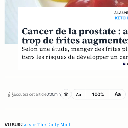
A LA UN
KETCH
Cancer de la prostate :
trop de frites augmenter
Selon une étude, manger des frites p
tiers les risques de développer un can
Aa
100%
Écoutez cet article
0:00min
Aa
Lu sur The Daily Mail
VU SUR: