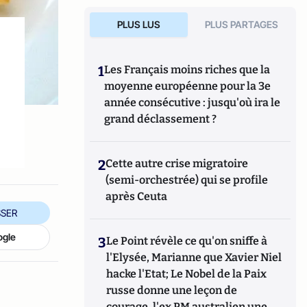
PLUS LUS
PLUS PARTAGES
1
Les Français moins riches que la
moyenne européenne pour la 3e
année consécutive : jusqu'où ira le
grand déclassement ?
2
Cette autre crise migratoire
(semi-orchestrée) qui se profile
après Ceuta
SER
ogle
3
Le Point révèle ce qu'on sniffe à
l'Elysée, Marianne que Xavier Niel
hacke l'Etat; Le Nobel de la Paix
russe donne une leçon de
courage, l'ex PM australien une