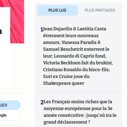
PLUS LUS
PLUS PARTAGES
n
1
Jean Dujardin & Laetitia Casta
étrennent leurs nouveaux
amours, Vanessa Paradis &
Samuel Benchetrit enterrent le
leur; Leonardo di Caprio fond,
Victoria Beckham fait du brukini,
Cristiano Ronaldo du bisco-fils;
Suri ex Cruise joue du
Shakespeare queer
2
Les Français moins riches que la
SER
moyenne européenne pour la 3e
ogle
année consécutive : jusqu'où ira le
grand déclassement ?