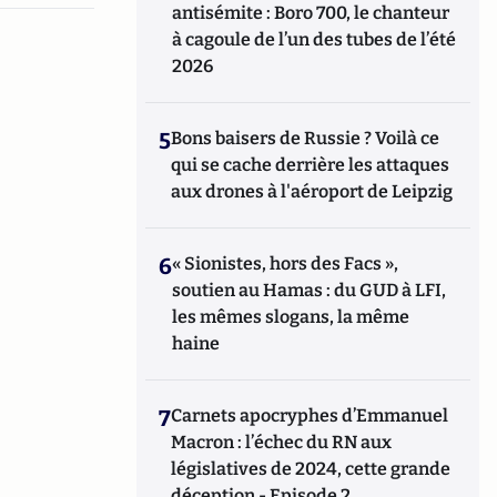
antisémite : Boro 700, le chanteur
à cagoule de l’un des tubes de l’été
2026
5
Bons baisers de Russie ? Voilà ce
qui se cache derrière les attaques
aux drones à l'aéroport de Leipzig
6
« Sionistes, hors des Facs »,
soutien au Hamas : du GUD à LFI,
les mêmes slogans, la même
haine
7
Carnets apocryphes d’Emmanuel
Macron : l’échec du RN aux
législatives de 2024, cette grande
déception - Episode 2