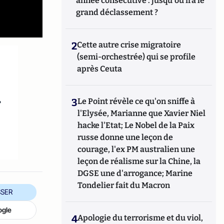
année consécutive : jusqu'où ira le
grand déclassement ?
2
Cette autre crise migratoire
(semi-orchestrée) qui se profile
après Ceuta
r
3
Le Point révèle ce qu'on sniffe à
l'Elysée, Marianne que Xavier Niel
hacke l'Etat; Le Nobel de la Paix
russe donne une leçon de
courage, l'ex PM australien une
leçon de réalisme sur la Chine, la
DGSE une d'arrogance; Marine
Tondelier fait du Macron
SER
ogle
4
Apologie du terrorisme et du viol,