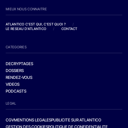
MIEUX NOUS CONNAITRE
ATLANTICO C'EST QUI, C'EST QUOI ?
/
LE RESEAU D'ATLANTICO
/
CONTACT
CATEGORIES
DECRYPTAGES
DOSSIERS
RENDEZ-VOUS
VIDEOS
PODCASTS
LEGAL
CGV
MENTIONS LEGALES
PUBLICITE SUR ATLANTICO
GESTION DES COOKIES
POLITIQUE DE CONFIDENTIALITE