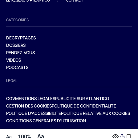
LE RESEAU D'ATLANTICO
/
CONTACT
CATEGORIES
DECRYPTAGES
DOSSIERS
RENDEZ-VOUS
VIDEOS
PODCASTS
LEGAL
CGV
MENTIONS LEGALES
PUBLICITE SUR ATLANTICO
GESTION DES COOKIES
POLITIQUE DE CONFIDENTIALITE
POLITIQUE D’ACCESSIBILITE
POLITIQUE RELATIVE AUX COOKIES
CONDITIONS GENERALES D’UTILISATION
Aa
100%
Aa