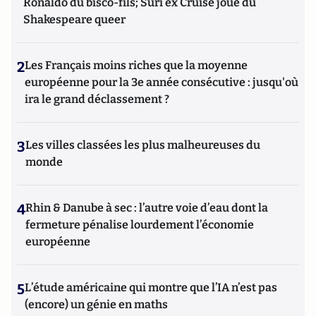
Ronaldo du bisco-fils; Suri ex Cruise joue du
Shakespeare queer
2
Les Français moins riches que la moyenne
européenne pour la 3e année consécutive : jusqu'où
ira le grand déclassement ?
3
Les villes classées les plus malheureuses du
monde
4
Rhin & Danube à sec : l’autre voie d’eau dont la
fermeture pénalise lourdement l’économie
européenne
5
L’étude américaine qui montre que l’IA n’est pas
(encore) un génie en maths