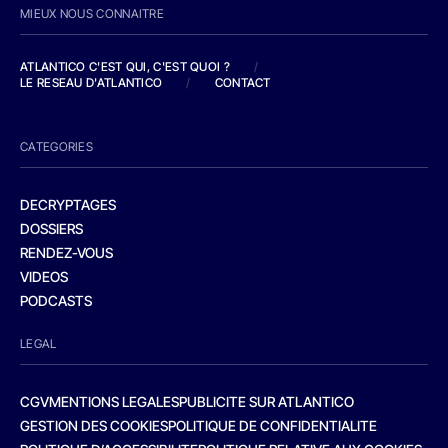
MIEUX NOUS CONNAITRE
ATLANTICO C'EST QUI, C'EST QUOI ?
/
LE RESEAU D'ATLANTICO
/
CONTACT
CATEGORIES
DECRYPTAGES
DOSSIERS
RENDEZ-VOUS
VIDEOS
PODCASTS
LEGAL
CGV
MENTIONS LEGALES
PUBLICITE SUR ATLANTICO
GESTION DES COOKIES
POLITIQUE DE CONFIDENTIALITE