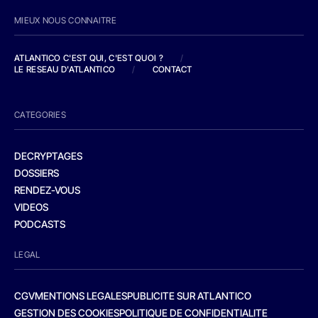
MIEUX NOUS CONNAITRE
ATLANTICO C'EST QUI, C'EST QUOI ?
/
LE RESEAU D'ATLANTICO
/
CONTACT
CATEGORIES
DECRYPTAGES
DOSSIERS
RENDEZ-VOUS
VIDEOS
PODCASTS
LEGAL
CGV
MENTIONS LEGALES
PUBLICITE SUR ATLANTICO
GESTION DES COOKIES
POLITIQUE DE CONFIDENTIALITE