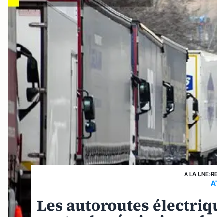
A LA UNE
›
R
A
Les autoroutes électriqu