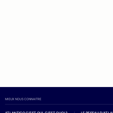
MIEUX NOUS CONNAITRE
ATLANTICO C'EST QUI, C'EST QUOI ?
/
LE RESEAU D'ATL