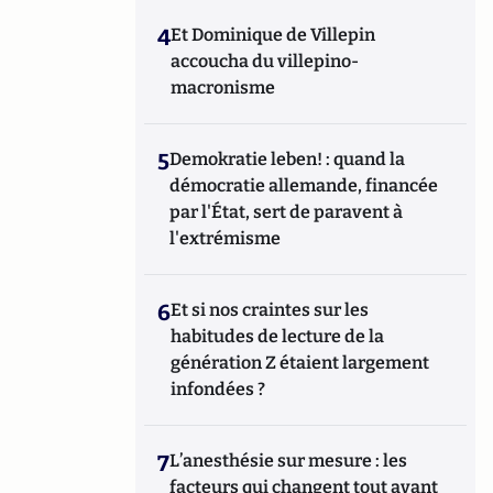
4
Et Dominique de Villepin
accoucha du villepino-
macronisme
5
Demokratie leben! : quand la
démocratie allemande, financée
par l'État, sert de paravent à
l'extrémisme
6
Et si nos craintes sur les
habitudes de lecture de la
génération Z étaient largement
infondées ?
7
L’anesthésie sur mesure : les
facteurs qui changent tout avant