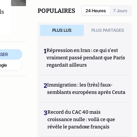
et d’un Master d’économie du CEA et de
l’IFP-School, il est spécialisé sur les
POPULAIRES
ds
24 Heures
7 Jours
secteurs énergétiques et climatiques.
PLUS LUS
PLUS PARTAGES
1
Répression en Iran : ce qui s'est
SER
vraiment passé pendant que Paris
regardait ailleurs
ogle
2
Immigration : les (très) faux-
semblants européens après Ceuta
3
Record du CAC 40 mais
croissance nulle : voilà ce que
révèle le paradoxe français