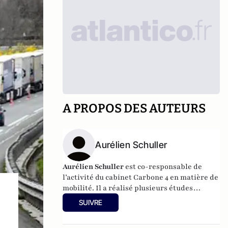
A PROPOS DES AUTEURS
Aurélien Schuller
Aurélien Schuller
est
co-responsable de
l’activité du cabinet
Carbone 4
en matière de
mobilité. Il a réalisé plusieurs études
technico-économiques de prospective,
SUIVRE
notamment en lien avec la motorisation
électrique.
Diplômé de l’École Polytechnique