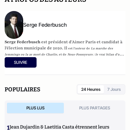
Serge Federbusch
Serge Federbusch
est président d'Aimer Paris et candidat à
l'élection municipale de 2020. Il
est l'auteur de
La marche des
lemmings ou la 2e mort de Charlie
, et de
Nous-Fossoyeurs : le vrai bilan d'un
fatal quinquennat
, chez Plon.
SUIVRE
POPULAIRES
24 Heures
7 Jours
PLUS LUS
PLUS PARTAGES
1
Jean Dujardin & Laetitia Casta étrennent leurs