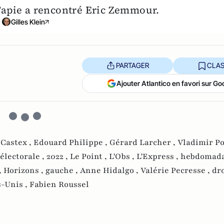
Tapie a rencontré Eric Zemmour.
Gilles Klein
PARTAGER
CLAS
Ajouter Atlantico en favori sur Go
 Castex ,
Edouard Philippe ,
Gérard Larcher ,
Vladimir Po
électorale ,
2022 ,
Le Point ,
L'Obs ,
L'Express ,
hebdomada
,
Horizons ,
gauche ,
Anne Hidalgo ,
Valérie Pecresse ,
dro
s-Unis ,
Fabien Roussel