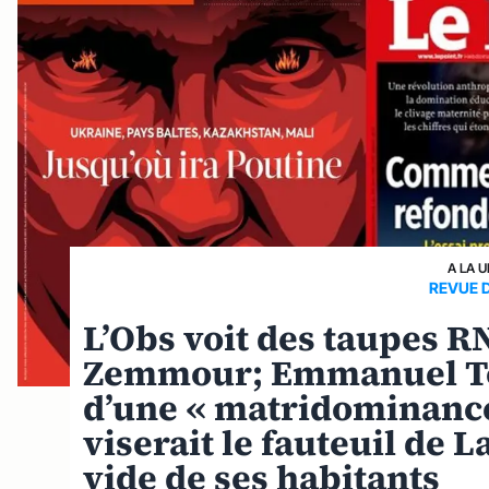
A LA 
REVUE 
L’Obs voit des taupes R
Zemmour; Emmanuel To
d’une « matridominance
viserait le fauteuil de 
vide de ses habitants