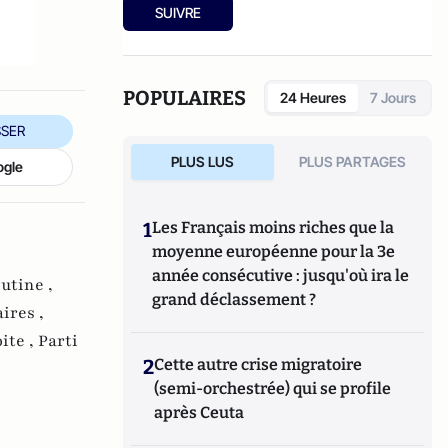
Ensuite, responsable de la rubrique
SUIVRE
Multimedia de ELLE, avant d’écrire sur les
médias à Arrêt sur Images et de collaborer
avec Atlantico. Par ailleurs fut blogueur,
avec Le Phare à partir de 2005 sur le site du
POPULAIRES
24 Heures
7 Jours
Monde qui a fermé sa plateforme de blogs.
Revue de presse quotidienne sur Twitter
SER
depuis 2007.
PLUS LUS
PLUS PARTAGES
ogle
1
Les Français moins riches que la
moyenne européenne pour la 3e
année consécutive : jusqu'où ira le
utine ,
grand déclassement ?
ires ,
ite ,
Parti
2
Cette autre crise migratoire
(semi-orchestrée) qui se profile
après Ceuta