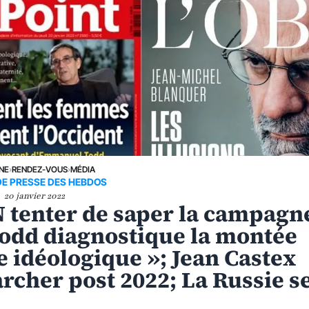
UNE
›
RENDEZ-VOUS
›
MÉDIA
DE PRESSE DES HEBDOS
20 janvier 2022
N tenter de saper la campagn
dd diagnostique la montée
 idéologique »; Jean Castex
Larcher post 2022; La Russie s