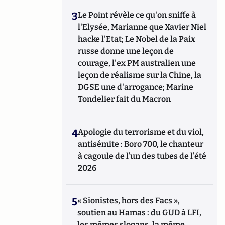
3
Le Point révèle ce qu'on sniffe à
l'Elysée, Marianne que Xavier Niel
hacke l'Etat; Le Nobel de la Paix
russe donne une leçon de
courage, l'ex PM australien une
leçon de réalisme sur la Chine, la
DGSE une d'arrogance; Marine
Tondelier fait du Macron
4
Apologie du terrorisme et du viol,
antisémite : Boro 700, le chanteur
à cagoule de l’un des tubes de l’été
2026
5
« Sionistes, hors des Facs »,
soutien au Hamas : du GUD à LFI,
les mêmes slogans, la même