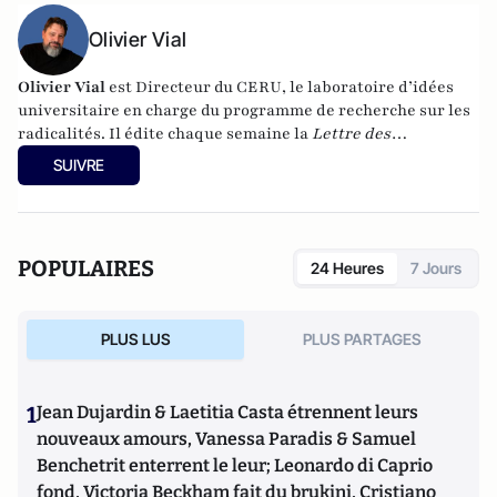
Olivier Vial
Olivier Vial
est Directeur du
CERU
, le laboratoire d’idées
universitaire en charge du programme de recherche sur les
radicalités. Il édite chaque semaine la
Lettre des
radicalités
.
Ses différentes publications sont visibles en
SUIVRE
suivant
ce lien
POPULAIRES
24 Heures
7 Jours
PLUS LUS
PLUS PARTAGES
1
Jean Dujardin & Laetitia Casta étrennent leurs
nouveaux amours, Vanessa Paradis & Samuel
Benchetrit enterrent le leur; Leonardo di Caprio
fond, Victoria Beckham fait du brukini, Cristiano