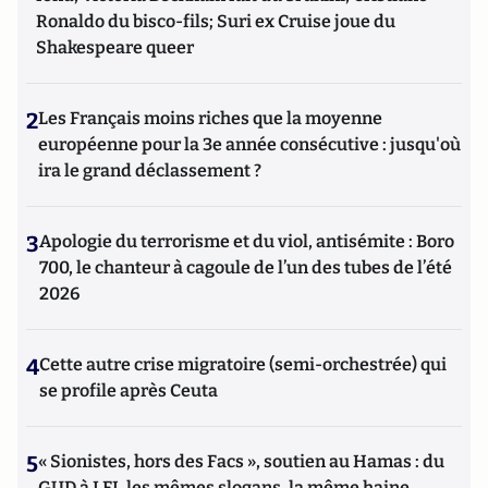
Ronaldo du bisco-fils; Suri ex Cruise joue du
Shakespeare queer
2
Les Français moins riches que la moyenne
européenne pour la 3e année consécutive : jusqu'où
ira le grand déclassement ?
3
Apologie du terrorisme et du viol, antisémite : Boro
700, le chanteur à cagoule de l’un des tubes de l’été
2026
4
Cette autre crise migratoire (semi-orchestrée) qui
se profile après Ceuta
5
« Sionistes, hors des Facs », soutien au Hamas : du
GUD à LFI, les mêmes slogans, la même haine