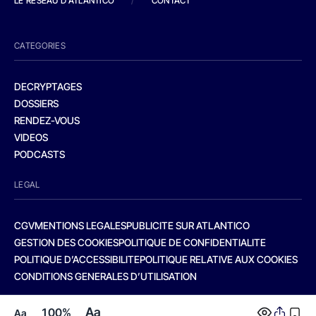
LE RESEAU D'ATLANTICO
/
CONTACT
CATEGORIES
DECRYPTAGES
DOSSIERS
RENDEZ-VOUS
VIDEOS
PODCASTS
LEGAL
CGV
MENTIONS LEGALES
PUBLICITE SUR ATLANTICO
GESTION DES COOKIES
POLITIQUE DE CONFIDENTIALITE
POLITIQUE D’ACCESSIBILITE
POLITIQUE RELATIVE AUX COOKIES
CONDITIONS GENERALES D’UTILISATION
Aa
100%
Aa