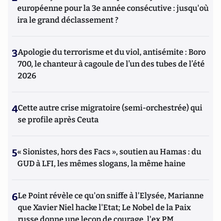
européenne pour la 3e année consécutive : jusqu'où
ira le grand déclassement ?
3
Apologie du terrorisme et du viol, antisémite : Boro
700, le chanteur à cagoule de l’un des tubes de l’été
2026
4
Cette autre crise migratoire (semi-orchestrée) qui
se profile après Ceuta
5
« Sionistes, hors des Facs », soutien au Hamas : du
GUD à LFI, les mêmes slogans, la même haine
6
Le Point révèle ce qu'on sniffe à l'Elysée, Marianne
que Xavier Niel hacke l'Etat; Le Nobel de la Paix
russe donne une leçon de courage, l'ex PM