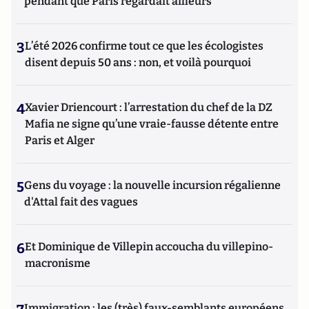
pendant que Paris regardait ailleurs
3
L’été 2026 confirme tout ce que les écologistes
disent depuis 50 ans : non, et voilà pourquoi
4
Xavier Driencourt : l’arrestation du chef de la DZ
Mafia ne signe qu’une vraie-fausse détente entre
Paris et Alger
5
Gens du voyage : la nouvelle incursion régalienne
d'Attal fait des vagues
6
Et Dominique de Villepin accoucha du villepino-
macronisme
Immigration : les (très) faux-semblants européens