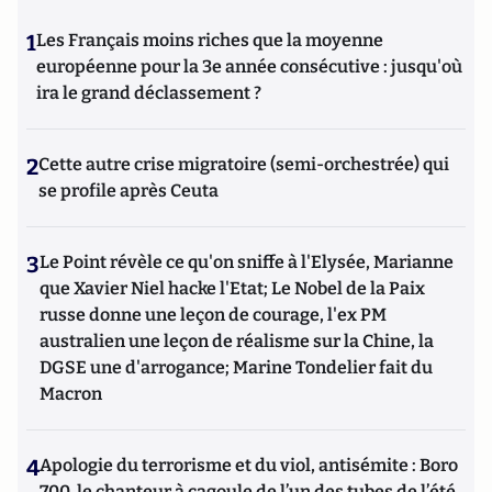
1
Les Français moins riches que la moyenne
européenne pour la 3e année consécutive : jusqu'où
ira le grand déclassement ?
2
Cette autre crise migratoire (semi-orchestrée) qui
se profile après Ceuta
3
Le Point révèle ce qu'on sniffe à l'Elysée, Marianne
que Xavier Niel hacke l'Etat; Le Nobel de la Paix
russe donne une leçon de courage, l'ex PM
australien une leçon de réalisme sur la Chine, la
DGSE une d'arrogance; Marine Tondelier fait du
Macron
4
Apologie du terrorisme et du viol, antisémite : Boro
700, le chanteur à cagoule de l’un des tubes de l’été