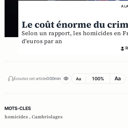
A L
Le coût énorme du crime
Selon un rapport, les homicides en F
d'euros par an
R
Aa
100%
Écoutez cet article
0:00min
Aa
MOTS-CLES
homicides ,
Cambriolages