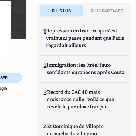
PLUS LUS
PLUS PARTAGES
1
Répression en Iran : ce qui s'est
vraiment passé pendant que Paris
regardait ailleurs
2
Immigration : les (très) faux-
semblants européens après Ceuta
SER
ogle
3
Record du CAC 40 mais
croissance nulle : voilà ce que
révèle le paradoxe français
4
Et Dominique de Villepin
accoucha du villepino-