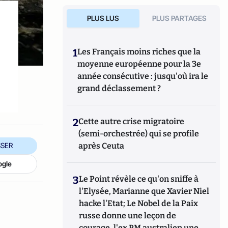
PLUS LUS
PLUS PARTAGES
1
Les Français moins riches que la
moyenne européenne pour la 3e
année consécutive : jusqu'où ira le
grand déclassement ?
2
Cette autre crise migratoire
(semi-orchestrée) qui se profile
après Ceuta
SER
ogle
3
Le Point révèle ce qu'on sniffe à
l'Elysée, Marianne que Xavier Niel
hacke l'Etat; Le Nobel de la Paix
russe donne une leçon de
courage, l'ex PM australien une