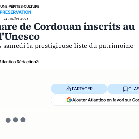
 UNE
›
PÉPITES
›
CULTURE
PRESERVATION
24 juillet 2021
phare de Cordouan inscrits au
l'Unesco
ts samedi la prestigieuse liste du patrimoine
Atlantico Rédaction
PARTAGER
CLAS
Ajouter Atlantico en favori sur Go