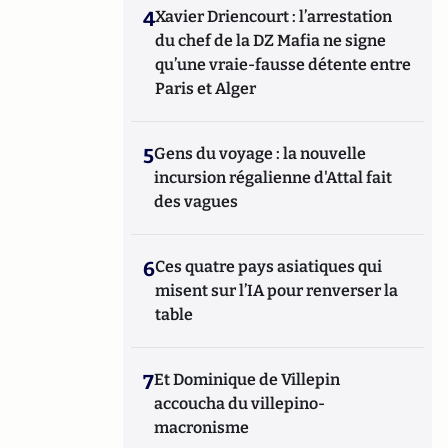
4
Xavier Driencourt : l’arrestation
du chef de la DZ Mafia ne signe
qu’une vraie-fausse détente entre
Paris et Alger
5
Gens du voyage : la nouvelle
incursion régalienne d'Attal fait
des vagues
6
Ces quatre pays asiatiques qui
misent sur l’IA pour renverser la
table
7
Et Dominique de Villepin
accoucha du villepino-
macronisme