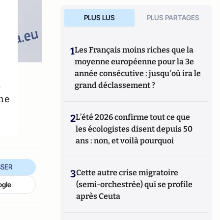
PLUS LUS
PLUS PARTAGES
1
Les Français moins riches que la
moyenne européenne pour la 3e
année consécutive : jusqu'où ira le
s
grand déclassement ?
ine
2
L’été 2026 confirme tout ce que
les écologistes disent depuis 50
ans : non, et voilà pourquoi
SER
3
Cette autre crise migratoire
(semi-orchestrée) qui se profile
ogle
après Ceuta