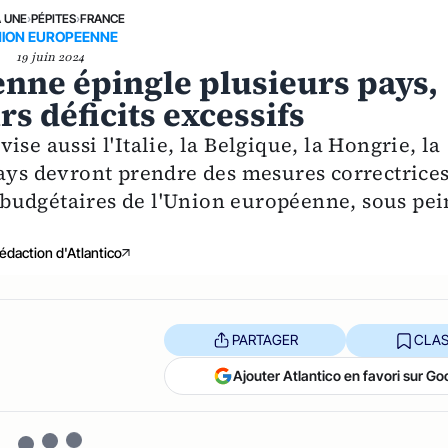
A UNE
›
PÉPITES
›
FRANCE
ION EUROPEENNE
19 juin 2024
ne épingle plusieurs pays,
rs déficits excessifs
se aussi l'Italie, la Belgique, la Hongrie, la
pays devront prendre des mesures correctrice
es budgétaires de l'Union européenne, sous pe
édaction d'Atlantico
PARTAGER
CLAS
Ajouter Atlantico en favori sur Go