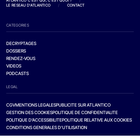
ATLANTICO C'EST QUI, C'EST QUOI ?
/
LE RESEAU D'ATLANTICO
/
CONTACT
CATEGORIES
DECRYPTAGES
DOSSIERS
RENDEZ-VOUS
VIDEOS
PODCASTS
LEGAL
CGV
MENTIONS LEGALES
PUBLICITE SUR ATLANTICO
GESTION DES COOKIES
POLITIQUE DE CONFIDENTIALITE
POLITIQUE D’ACCESSIBILITE
POLITIQUE RELATIVE AUX COOKIES
CONDITIONS GENERALES D’UTILISATION