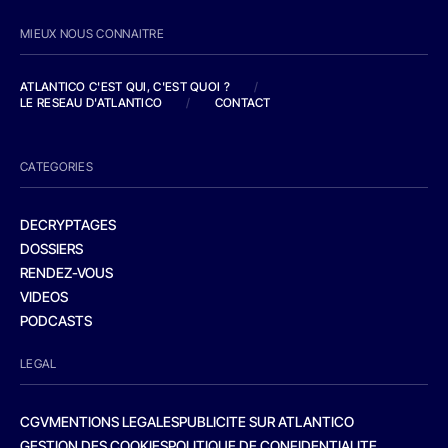
MIEUX NOUS CONNAITRE
ATLANTICO C'EST QUI, C'EST QUOI ?
/
LE RESEAU D'ATLANTICO
/
CONTACT
CATEGORIES
DECRYPTAGES
DOSSIERS
RENDEZ-VOUS
VIDEOS
PODCASTS
LEGAL
CGV
MENTIONS LEGALES
PUBLICITE SUR ATLANTICO
GESTION DES COOKIES
POLITIQUE DE CONFIDENTIALITE