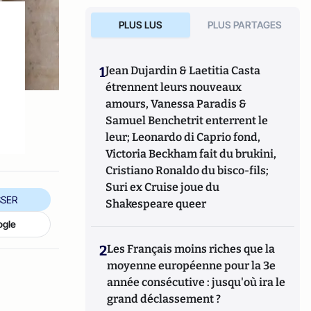
PLUS LUS
PLUS PARTAGES
1
Jean Dujardin & Laetitia Casta
étrennent leurs nouveaux
amours, Vanessa Paradis &
Samuel Benchetrit enterrent le
leur; Leonardo di Caprio fond,
Victoria Beckham fait du brukini,
Cristiano Ronaldo du bisco-fils;
Suri ex Cruise joue du
SER
Shakespeare queer
ogle
2
Les Français moins riches que la
moyenne européenne pour la 3e
année consécutive : jusqu'où ira le
grand déclassement ?