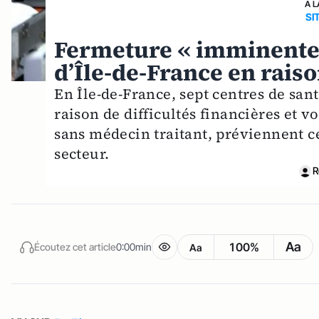
A L
SI
Fermeture « imminente 
d’Île-de-France en raiso
En Île-de-France, sept centres de sa
raison de difficultés financières et vo
sans médecin traitant, préviennent ce
secteur.
R
Aa
100%
Écoutez cet article
0:00min
Aa