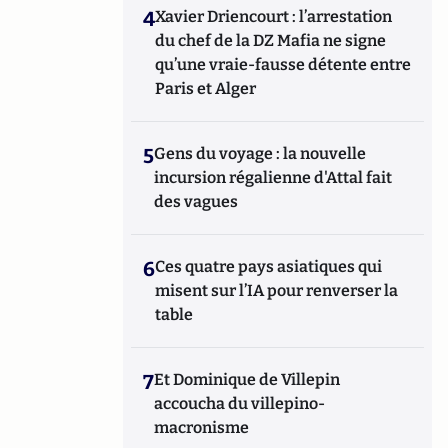
4
Xavier Driencourt : l’arrestation
du chef de la DZ Mafia ne signe
qu’une vraie-fausse détente entre
Paris et Alger
5
Gens du voyage : la nouvelle
incursion régalienne d'Attal fait
des vagues
6
Ces quatre pays asiatiques qui
misent sur l’IA pour renverser la
table
7
Et Dominique de Villepin
accoucha du villepino-
macronisme