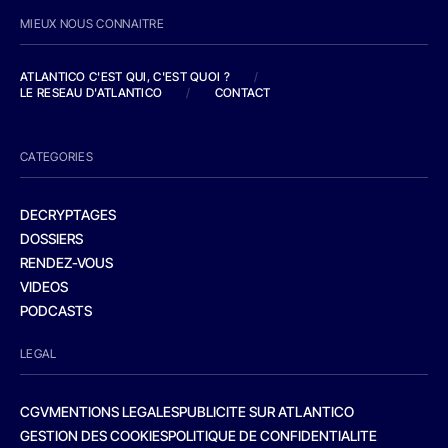
MIEUX NOUS CONNAITRE
ATLANTICO C'EST QUI, C'EST QUOI ?
/
LE RESEAU D'ATLANTICO
/
CONTACT
CATEGORIES
DECRYPTAGES
DOSSIERS
RENDEZ-VOUS
VIDEOS
PODCASTS
LEGAL
CGV
MENTIONS LEGALES
PUBLICITE SUR ATLANTICO
GESTION DES COOKIES
POLITIQUE DE CONFIDENTIALITE