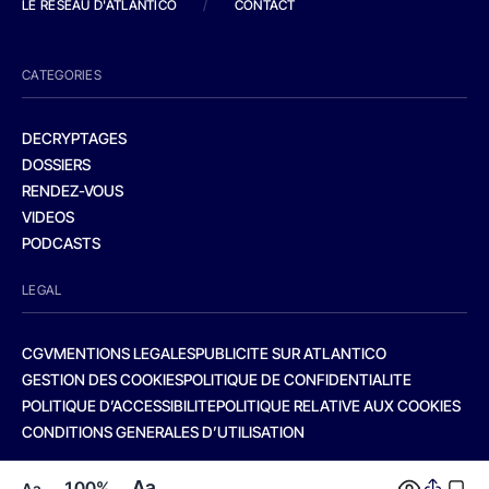
LE RESEAU D'ATLANTICO
/
CONTACT
CATEGORIES
DECRYPTAGES
DOSSIERS
RENDEZ-VOUS
VIDEOS
PODCASTS
LEGAL
CGV
MENTIONS LEGALES
PUBLICITE SUR ATLANTICO
GESTION DES COOKIES
POLITIQUE DE CONFIDENTIALITE
POLITIQUE D’ACCESSIBILITE
POLITIQUE RELATIVE AUX COOKIES
CONDITIONS GENERALES D’UTILISATION
Aa
100%
Aa