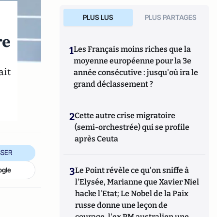
PLUS LUS
PLUS PARTAGES
re
1
Les Français moins riches que la
moyenne européenne pour la 3e
ait
année consécutive : jusqu'où ira le
grand déclassement ?
2
Cette autre crise migratoire
(semi-orchestrée) qui se profile
après Ceuta
SER
ogle
3
Le Point révèle ce qu'on sniffe à
l'Elysée, Marianne que Xavier Niel
hacke l'Etat; Le Nobel de la Paix
russe donne une leçon de
courage, l'ex PM australien une