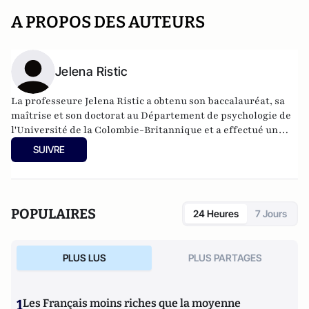
A PROPOS DES AUTEURS
Jelena Ristic
La professeure Jelena Ristic a obtenu son baccalauréat, sa
maîtrise et son doctorat au Département de psychologie de
l'Université de la Colombie-Britannique et a effectué un
stage postdoctoral au Département de psychologie et des
SUIVRE
sciences du cerveau de l'Université de Californie à Santa
Barbara. Elle s'est jointe à l'Université McGill en 2009
comme professeure adjointe et a occupé la chaire William-
Dawson jusqu'en 2022.
POPULAIRES
24 Heures
7 Jours
PLUS LUS
PLUS PARTAGES
1
Les Français moins riches que la moyenne