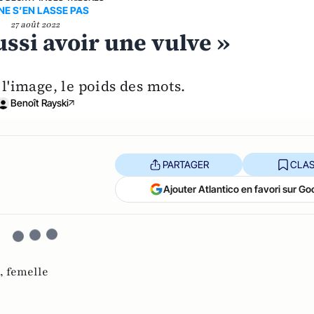
NE S’EN LASSE PAS
27 août 2022
ssi avoir une vulve »
 l'image, le poids des mots.
Benoît Rayski
PARTAGER
CLAS
Ajouter Atlantico en favori sur Go
 ,
femelle