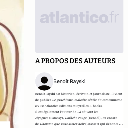
A PROPOS DES AUTEURS
Benoît Rayski
Benoît Rayski
est historien, écrivain et journaliste. Il vient
de publier
Le gauchisme, maladie sénile du communisme
avec
Atlantico Editions et Eyrolles E-books.
Il est également l'auteur de
Là où vont les
cigognes
(Ramsay),
L'affiche rouge
(Denoël), ou encore
de
L'homme que vous aimez haïr
(Grasset)
qui dénonce l'