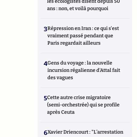
les écologistes disent depuis 50
ans : non, et voilà pourquoi
3
Répression en Iran : ce qui s'est
vraiment passé pendant que
Paris regardait ailleurs
4
Gens du voyage : la nouvelle
incursion régalienne d'Attal fait
des vagues
5
Cette autre crise migratoire
(semi-orchestrée) qui se profile
après Ceuta
6
Xavier Driencourt : "L’arrestation