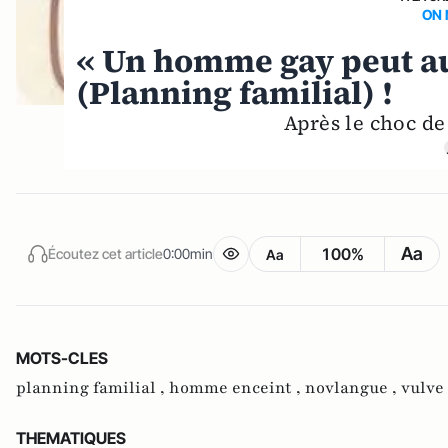
ON 
« Un homme gay peut au
(Planning familial) !
Après le choc de
Aa
100%
Écoutez cet article
0:00min
Aa
MOTS-CLES
planning familial ,
homme enceint ,
novlangue ,
vulve
THEMATIQUES