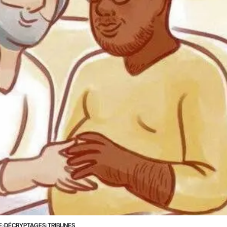
E
›
DÉCRYPTAGES
›
TRIBUNES