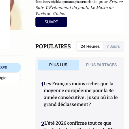
Il a travaillé comme journaliste pour
France
"anti-sarkozysme primaire" ambiant.
Soir
,
L'Événement du jeudi
,
Le Matin de
Paris
ou
Globe
.
SUIVRE
POPULAIRES
24 Heures
7 Jours
PLUS LUS
PLUS PARTAGES
SER
ogle
1
Les Français moins riches que la
moyenne européenne pour la 3e
année consécutive : jusqu'où ira le
grand déclassement ?
2
L’été 2026 confirme tout ce que