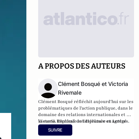
A PROPOS DES AUTEURS
Clément Bosqué et Victoria
Rivemale
Clément Bosqué réfléchit aujourd'hui sur les
problématiques de l'action publique, dans le
domaine des relations internationales et de
la santé. Diplômé de littérature et agrégé
Victoria Rivemale est diplômée en Lettres.
d'anglais, il écrit sur le
SUIVRE
blog
letrebuchet.c.la
sur l'art, la société et