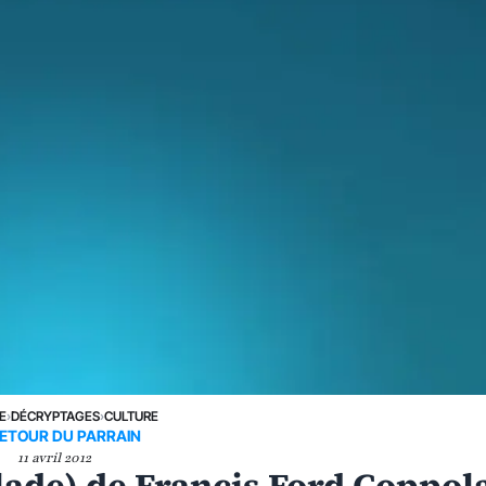
E
›
DÉCRYPTAGES
›
CULTURE
RETOUR DU PARRAIN
11 avril 2012