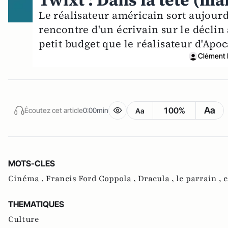
Twixt : Dans la tête (m
Le réalisateur américain sort aujourd
rencontre d'un écrivain sur le déclin
petit budget que le réalisateur d'Ap
Clément 
Aa
100%
Écoutez cet article
0:00min
Aa
MOTS-CLES
Cinéma ,
Francis Ford Coppola ,
Dracula ,
le parrain ,
e
THEMATIQUES
Culture