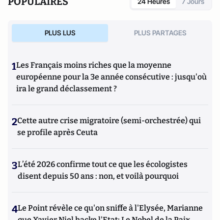
POPULAIRES
24 Heures
7 Jours
PLUS LUS
PLUS PARTAGES
1
Les Français moins riches que la moyenne
européenne pour la 3e année consécutive : jusqu'où
ira le grand déclassement ?
2
Cette autre crise migratoire (semi-orchestrée) qui
se profile après Ceuta
3
L’été 2026 confirme tout ce que les écologistes
disent depuis 50 ans : non, et voilà pourquoi
4
Le Point révèle ce qu'on sniffe à l'Elysée, Marianne
que Xavier Niel hacke l'Etat; Le Nobel de la Paix