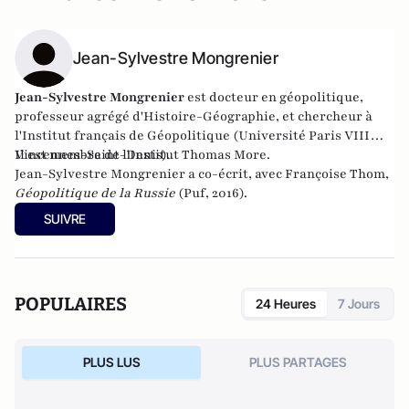
Jean-Sylvestre Mongrenier
Jean-Sylvestre Mongrenier
est docteur en géopolitique,
professeur agrégé d'Histoire-Géographie, et chercheur à
l'Institut français de Géopolitique (Université Paris VIII
Vincennes-Saint-Denis).
Il est membre de l
'Institut Thomas More
.
Jean-Sylvestre Mongrenier a co-écrit, avec Françoise Thom,
Géopolitique de la Russie
(Puf, 2016).
SUIVRE
POPULAIRES
24 Heures
7 Jours
PLUS LUS
PLUS PARTAGES