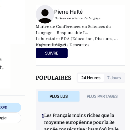
Pierre Halté
Docteur en science du langage
Maître de Conférences en Sciences du
Langage – Responsable L2
Laboratoire EDA (Education, Discours,
Apprentissage)
Université Paris Descartes
SUIVRE
e
f,
POPULAIRES
24 Heures
7 Jours
PLUS LUS
PLUS PARTAGES
SER
1
Les Français moins riches que la
ogle
moyenne européenne pour la 3e
année consécutive : jusqu'où ira le