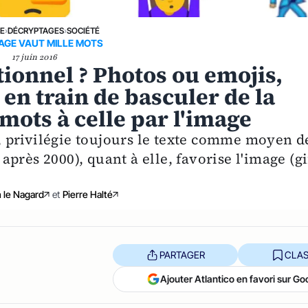
NE
›
DÉCRYPTAGES
›
SOCIÉTÉ
AGE VAUT MILLE MOTS
17 juin 2016
ionnel ? Photos ou emojis,
 train de basculer de la
ots à celle par l'image
s), privilégie toujours le texte comme moyen d
près 2000), quant à elle, favorise l'image (gi
 le Nagard
et
Pierre Halté
PARTAGER
CLAS
Ajouter Atlantico en favori sur Go