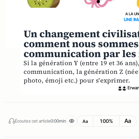
A LA U
UNE IM
Un changement civilisat
comment nous sommes en
communication par les m
Si la génération Y (entre 19 et 36 an
communication, la génération Z (née a
photo, émoji etc.) pour s'exprimer.
Erwan
Aa
100%
Écoutez cet article
0:00min
Aa