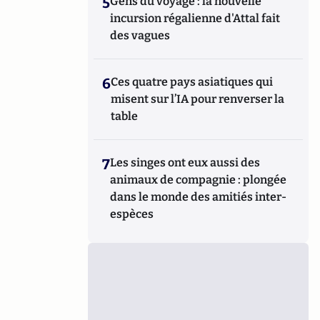
5
Gens du voyage : la nouvelle
incursion régalienne d'Attal fait
des vagues
6
Ces quatre pays asiatiques qui
misent sur l’IA pour renverser la
table
7
Les singes ont eux aussi des
animaux de compagnie : plongée
dans le monde des amitiés inter-
espèces