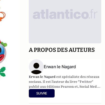
A PROPOS DES AUTEURS
Erwan le Nagard
Erwan le Nagard
est spécialiste des réseaux
sociaux.
Il est l'auteur du livre "Twitter"
publié aux éditions Pearson et, Social Media
Marketer.
Il intervient au CELSA pour
SUIVRE
initier les étudiants aux médias numériques
et à leur utilisation.