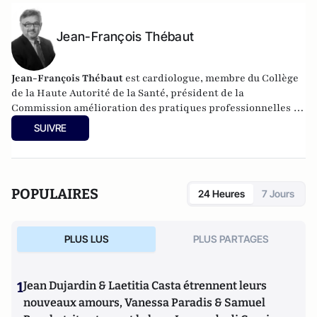
Jean-François Thébaut
Jean-François Thébaut
est cardiologue, membre du Collège
de la Haute Autorité de la Santé, président de la
Commission amélioration des pratiques professionnelles et
de la sécurité des patients.
SUIVRE
POPULAIRES
24 Heures
7 Jours
PLUS LUS
PLUS PARTAGES
1
Jean Dujardin & Laetitia Casta étrennent leurs
nouveaux amours, Vanessa Paradis & Samuel