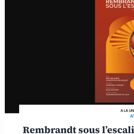
A LA UN
A
Rembrandt sous l’escal