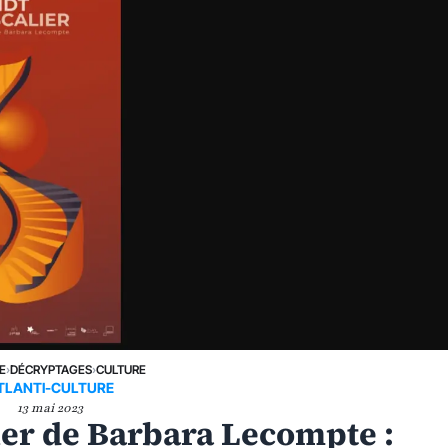
E
›
DÉCRYPTAGES
›
CULTURE
TLANTI-CULTURE
13 mai 2023
ier de Barbara Lecompte :