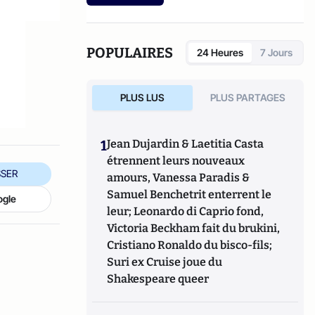
etc.).
e
POPULAIRES
24 Heures
7 Jours
PLUS LUS
PLUS PARTAGES
1
Jean Dujardin & Laetitia Casta
étrennent leurs nouveaux
SER
amours, Vanessa Paradis &
Samuel Benchetrit enterrent le
ogle
leur; Leonardo di Caprio fond,
Victoria Beckham fait du brukini,
Cristiano Ronaldo du bisco-fils;
Suri ex Cruise joue du
Shakespeare queer