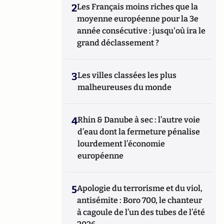
2
Les Français moins riches que la
moyenne européenne pour la 3e
année consécutive : jusqu'où ira le
grand déclassement ?
3
Les villes classées les plus
malheureuses du monde
4
Rhin & Danube à sec : l’autre voie
d’eau dont la fermeture pénalise
lourdement l’économie
européenne
5
Apologie du terrorisme et du viol,
antisémite : Boro 700, le chanteur
à cagoule de l’un des tubes de l’été