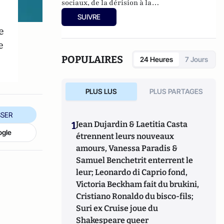
sociaux, de la dérision à la
subversion
(Presses-de Sciences-PO, 2011).
SUIVRE
e
e
POPULAIRES
24 Heures
7 Jours
PLUS LUS
PLUS PARTAGES
SER
1
Jean Dujardin & Laetitia Casta
ogle
étrennent leurs nouveaux
amours, Vanessa Paradis &
Samuel Benchetrit enterrent le
leur; Leonardo di Caprio fond,
Victoria Beckham fait du brukini,
Cristiano Ronaldo du bisco-fils;
Suri ex Cruise joue du
Shakespeare queer