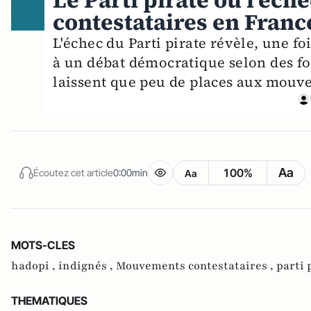
Le Parti pirate ou l’éc
contestataires en Franc
L'échec du Parti pirate révèle, une foi
à un débat démocratique selon des fo
laissent que peu de places aux mouve
Aa
100%
Écoutez cet article
0:00min
Aa
MOTS-CLES
hadopi ,
indignés ,
Mouvements contestataires ,
parti 
THEMATIQUES