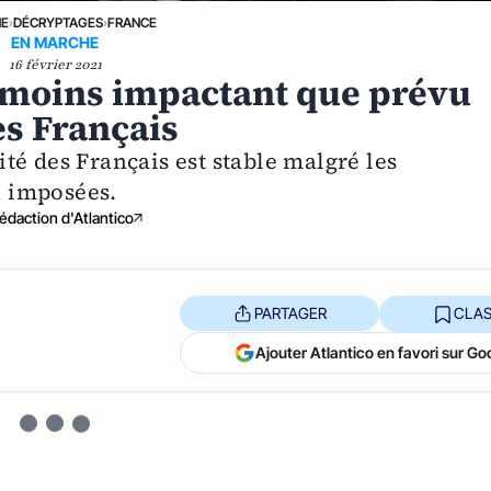
NE
›
DÉCRYPTAGES
›
FRANCE
EN MARCHE
16 février 2021
u moins impactant que prévu
es Français
té des Français est stable malgré les
n imposées.
édaction d'Atlantico
PARTAGER
CLAS
Ajouter Atlantico en favori sur Go