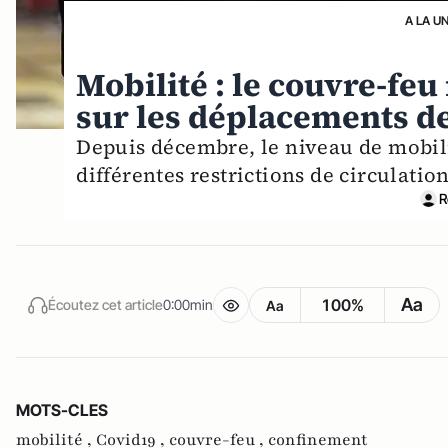
A LA U
Mobilité : le couvre-fe
sur les déplacements d
Depuis décembre, le niveau de mobili
différentes restrictions de circulatio
R
Aa
100%
Écoutez cet article
0:00min
Aa
MOTS-CLES
mobilité ,
Covid19 ,
couvre-feu ,
confinement