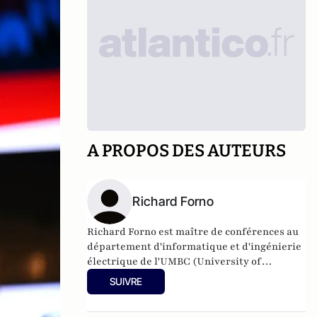
A PROPOS DES AUTEURS
Richard Forno
Richard Forno est maître de conférences au
département d'informatique et d'ingénierie
électrique de l'UMBC (University of
Maryland, Baltimore County). Il y dirige le
SUIVRE
programme d'études supérieures en
cybersécurité de l'UMBC, est directeur