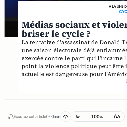
A LA UNE
›
D
CYC
Médias sociaux et viole
briser le cycle ?
La tentative d'assassinat de Donald Tr
une saison électorale déjà enflammée.
exercée contre le parti qui l'incarne 
point la violence politique peut être 
actuelle est dangereuse pour l'Améri
Aa
100%
Écoutez cet article
0:00min
Aa