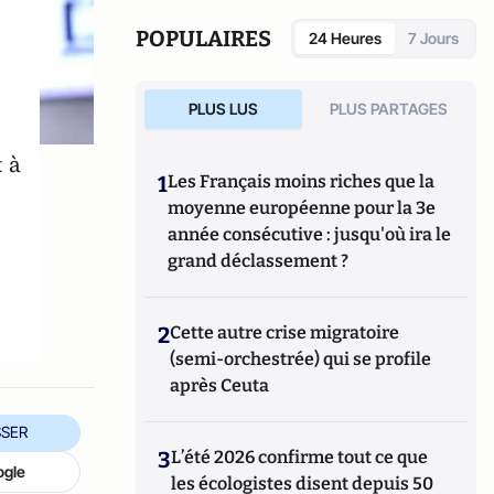
adjoint du centre de cybersécurité de
l'UMBC et est chercheur affilié au centre
POPULAIRES
24 Heures
7 Jours
pour l'internet et la société (CIS) de la
faculté de droit de Stanford.
PLUS LUS
PLUS PARTAGES
t à
1
Les Français moins riches que la
moyenne européenne pour la 3e
année consécutive : jusqu'où ira le
grand déclassement ?
2
Cette autre crise migratoire
(semi-orchestrée) qui se profile
après Ceuta
SER
3
L’été 2026 confirme tout ce que
ogle
les écologistes disent depuis 50