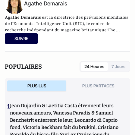
Agathe Demarais
Agathe Demarais
est la directrice des prévisions mondiales
de l'Economist Intelligence Unit (EIU), le centre de
recherche indépendant du magazine britannique The
Economist. Ses travaux portent sur les sanctions, l'économie
SUIVRE
et la géopolitique, notamment en lien avec la Russie. Elle a
travaillé durant six ans pour la Direction Générale du Trésor
à Moscou et Beyrouth. Son livre,
Backfire
, porte sur les
effets secondaires des sanctions américaines. Il a été publié
POPULAIRES
24 Heures
7 Jours
le 15 novembre aux Presses Universitaires de Columbia
(Etats-Unis).
PLUS LUS
PLUS PARTAGES
1
Jean Dujardin & Laetitia Casta étrennent leurs
nouveaux amours, Vanessa Paradis & Samuel
Benchetrit enterrent le leur; Leonardo di Caprio
fond, Victoria Beckham fait du brukini, Cristiano
Ronaldo du bisco-fils; Suri ex Cruise joue du