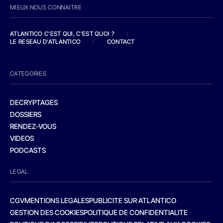
MIEUX NOUS CONNAITRE
ATLANTICO C'EST QUI, C'EST QUOI ?
/
LE RESEAU D'ATLANTICO
/
CONTACT
CATEGORIES
DECRYPTAGES
DOSSIERS
RENDEZ-VOUS
VIDEOS
PODCASTS
LEGAL
CGV
MENTIONS LEGALES
PUBLICITE SUR ATLANTICO
GESTION DES COOKIES
POLITIQUE DE CONFIDENTIALITE