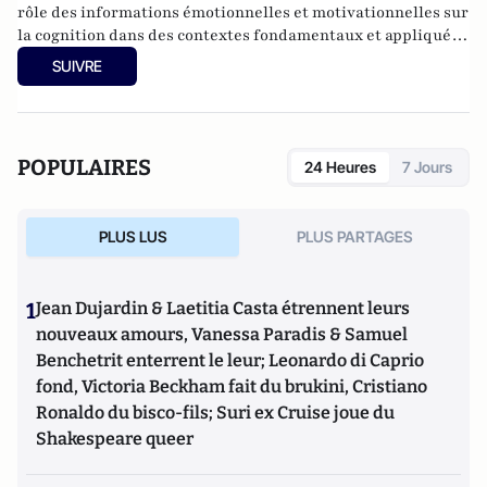
rôle des informations émotionnelles et motivationnelles sur
la cognition dans des contextes fondamentaux et appliqués,
avec un accent particulier sur la compréhension des
SUIVRE
contributions des différences individuelles aux interactions
cognition-émotion.
POPULAIRES
24 Heures
7 Jours
PLUS LUS
PLUS PARTAGES
1
Jean Dujardin & Laetitia Casta étrennent leurs
nouveaux amours, Vanessa Paradis & Samuel
Benchetrit enterrent le leur; Leonardo di Caprio
fond, Victoria Beckham fait du brukini, Cristiano
Ronaldo du bisco-fils; Suri ex Cruise joue du
Shakespeare queer