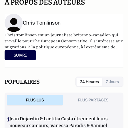
A PROPOS DES AUTEURS
Chris Tomlinson
Chris Tomlinson est un journaliste britanno-canadien qui
travaille pour The European Conservative. Il s'intéresse aux
migrations, à la politique européenne, à l'extrémisme de
gauche et au terrorisme islamique.
SUIVRE
POPULAIRES
24 Heures
7 Jours
PLUS LUS
PLUS PARTAGES
1
Jean Dujardin & Laetitia Casta étrennent leurs
nouveaux amours, Vanessa Paradis & Samuel