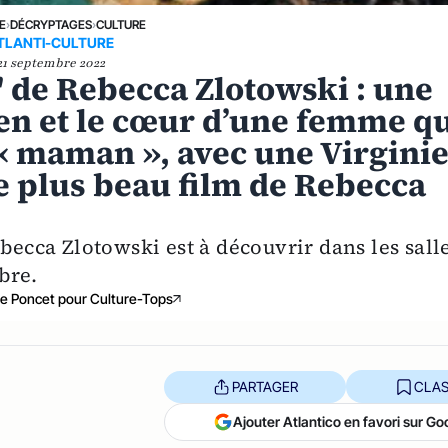
E
›
DÉCRYPTAGES
›
CULTURE
TLANTI-CULTURE
21 septembre 2022
" de Rebecca Zlotowski : une
en et le cœur d’une femme q
« maman », avec une Virgini
e plus beau film de Rebecca
ebecca Zlotowski est à découvrir dans les sall
bre.
e Poncet pour Culture-Tops
PARTAGER
CLAS
Ajouter Atlantico en favori sur Go