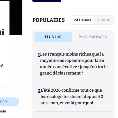
POPULAIRES
24 Heures
7 Jours
ui
PLUS LUS
PLUS PARTAGES
e
1
Les Français moins riches que la
moyenne européenne pour la 3e
es
année consécutive : jusqu'où ira le
grand déclassement ?
2
L’été 2026 confirme tout ce que
les écologistes disent depuis 50
SER
ans : non, et voilà pourquoi
ogle