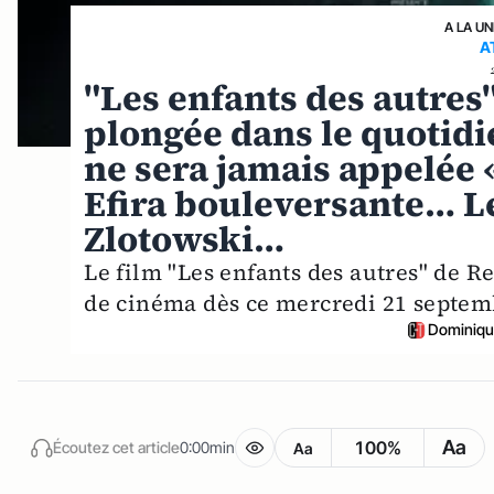
A LA UN
A
"Les enfants des autres
plongée dans le quotidi
ne sera jamais appelée 
Efira bouleversante… L
Zlotowski…
Le film "Les enfants des autres" de R
de cinéma dès ce mercredi 21 septem
Dominiqu
Aa
100%
Écoutez cet article
0:00min
Aa