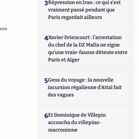
3
Répression en Iran : ce qui s'est
vraiment passé pendant que
Paris regardait ailleurs
oon
4
Xavier Driencourt : l’arrestation
du chef de la DZ Mafia ne signe
qu’une vraie-fausse détente entre
Paris et Alger
5
Gens du voyage : la nouvelle
incursion régalienne d'Attal fait
des vagues
6
Et Dominique de Villepin
accoucha du villepino-
macronisme