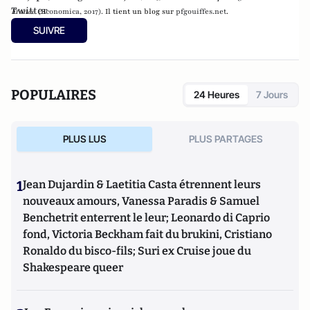
Twitter
France
(Economica, 2017).
Il tient un blog sur
pfgouiffes.net
.
SUIVRE
POPULAIRES
24 Heures
7 Jours
PLUS LUS
PLUS PARTAGES
1
Jean Dujardin & Laetitia Casta étrennent leurs
nouveaux amours, Vanessa Paradis & Samuel
Benchetrit enterrent le leur; Leonardo di Caprio
fond, Victoria Beckham fait du brukini, Cristiano
Ronaldo du bisco-fils; Suri ex Cruise joue du
Shakespeare queer