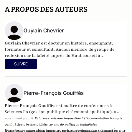
A PROPOS DES AUTEURS
Guylain Chevrier
Guylain Chevrier
est docteur en histoire, enseignant,
formateur et consultant. Ancien membre du groupe de
réflexion sur la laïcité auprès du Haut conseil à
l’intégration. Dernier ouvrage :
Laïcité, émancipation et
SUIVRE
travail social,
L’Harmattan, sous la direction de Guylain
Chevrier, juillet 2017, 270 pages.
Pierre-François Gouiffès
Pierre-François Gouiffès
est maître de conférences à
Sciences Po (gestion publique & économie politique).
Il a
notamment publié
Réformes:
mission impossible ?
(Documentation française,
2010),
L’âge d’or des déficits, 40 ans de politique
budgétaire
Vous pouvez également suivre Pierre-François Gouiffès sur
française
(Documentation française, 2013).
et récemment
Le Logement en