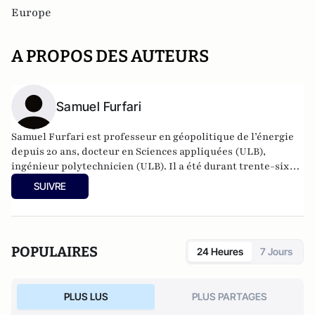
Europe
A PROPOS DES AUTEURS
Samuel Furfari
Samuel Furfari est professeur en géopolitique de l’énergie
depuis 20 ans, docteur en Sciences appliquées (ULB),
ingénieur polytechnicien (ULB). Il a été durant trente-six
ans haut fonctionnaire à la Direction générale de l'énergie
SUIVRE
de la Commission européenne. Auteur de 18 livres.
POPULAIRES
24 Heures
7 Jours
PLUS LUS
PLUS PARTAGES