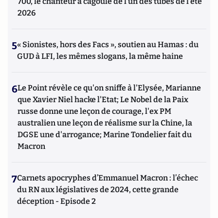
700, le chanteur à cagoule de l’un des tubes de l’été
2026
5
« Sionistes, hors des Facs », soutien au Hamas : du
GUD à LFI, les mêmes slogans, la même haine
6
Le Point révèle ce qu'on sniffe à l'Elysée, Marianne
que Xavier Niel hacke l'Etat; Le Nobel de la Paix
russe donne une leçon de courage, l'ex PM
australien une leçon de réalisme sur la Chine, la
DGSE une d'arrogance; Marine Tondelier fait du
Macron
7
Carnets apocryphes d’Emmanuel Macron : l’échec
du RN aux législatives de 2024, cette grande
déception - Episode 2