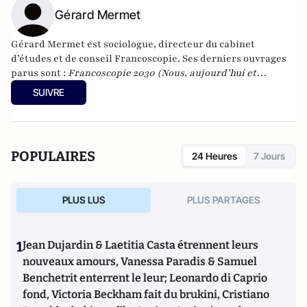
Gérard Mermet
Gérard Mermet est sociologue, directeur du cabinet
d’études et de conseil Francoscopie. Ses derniers ouvrages
parus sont :
Francoscopie 2030 (Nous, aujourd’hui et
demain)
, Larousse, 2018.
Réinventons l'Avenir (Pour un
SUIVRE
Grand Pacte de Solidarité post-Covid)
, l'Archipel, 2021. L
e
Contrat vital (Pour un monde moral et durable)
, Empreinte
Temps présent, 2022.
L'Avenir est en NOUS ! (Avant qu'il soit
trop tard)
, JDH Éditions, 2024.
POPULAIRES
24 Heures
7 Jours
PLUS LUS
PLUS PARTAGES
1
Jean Dujardin & Laetitia Casta étrennent leurs
nouveaux amours, Vanessa Paradis & Samuel
Benchetrit enterrent le leur; Leonardo di Caprio
fond, Victoria Beckham fait du brukini, Cristiano