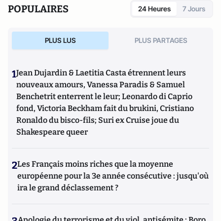
POPULAIRES
24 Heures
7 Jours
PLUS LUS
PLUS PARTAGES
1
Jean Dujardin & Laetitia Casta étrennent leurs
nouveaux amours, Vanessa Paradis & Samuel
Benchetrit enterrent le leur; Leonardo di Caprio
fond, Victoria Beckham fait du brukini, Cristiano
Ronaldo du bisco-fils; Suri ex Cruise joue du
Shakespeare queer
2
Les Français moins riches que la moyenne
européenne pour la 3e année consécutive : jusqu'où
ira le grand déclassement ?
Apologie du terrorisme et du viol, antisémite : Boro