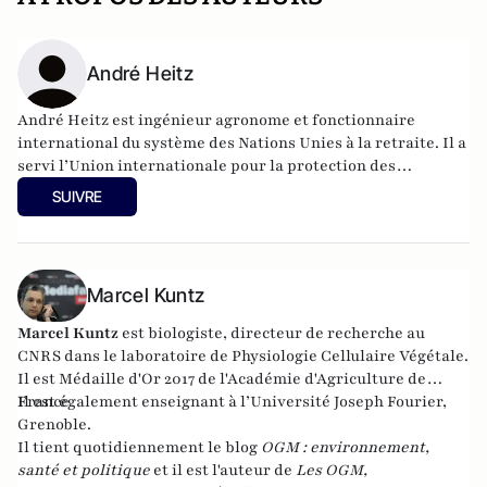
André Heitz
André Heitz est ingénieur agronome et fonctionnaire
international du système des Nations Unies à la retraite. Il a
servi l’Union internationale pour la protection des
obtentions végétales (UPOV) et l’Organisation Mondiale de
SUIVRE
la Propriété Intellectuelle (OMPI). Dans son dernier poste,
il a été le directeur du Bureau de coordination de l’OMPI à
Bruxelles.
Marcel Kuntz
Marcel Kuntz
est biologiste, directeur de recherche au
CNRS dans le laboratoire de Physiologie Cellulaire Végétale.
Il est Médaille d'Or 2017 de l'Académie d'Agriculture de
France
Il est également enseignant à l’Université Joseph Fourier,
Grenoble.
Il tient quotidiennement le blog
OGM : environnement,
santé et politique
et il est l'auteur de
Les OGM,