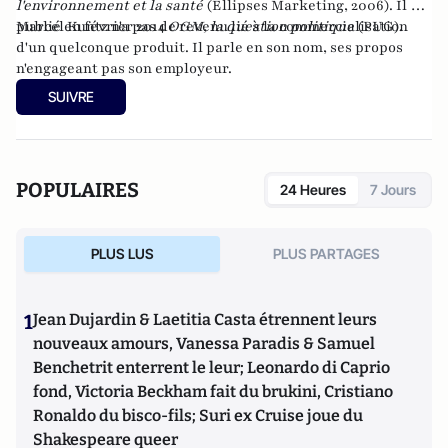
l'environnement et la santé
(Ellipses Marketing, 2006). Il a
publié en février 2014
Marcel Kuntz n'a pas de revenu lié à la commercialisation
OGM, la question politique
(PUG).
d'un quelconque produit. Il parle en son nom, ses propos
n'engageant pas son employeur.
SUIVRE
POPULAIRES
24 Heures
7 Jours
PLUS LUS
PLUS PARTAGES
1
Jean Dujardin & Laetitia Casta étrennent leurs
nouveaux amours, Vanessa Paradis & Samuel
Benchetrit enterrent le leur; Leonardo di Caprio
fond, Victoria Beckham fait du brukini, Cristiano
Ronaldo du bisco-fils; Suri ex Cruise joue du
Shakespeare queer